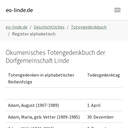
Skip to main content
Skip to page footer
eo-linde.de
You are here:
eo-linde.de
Geschichtliches
Totengedenkbuch
Register alphabetisch
Ökumenisches Totengedenkbuch der
Dorfgemeinschaft Linde
Totengedenken in alphabetischer
Todesgedenktag
Reihenfolge
Adam, August (1907-1989)
1. April
Adam, Maria, geb. Vetter (1909-1985)
30. Dezember