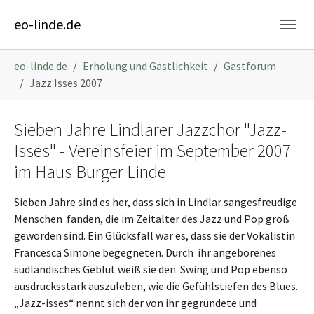
Skip to main content
Skip to page footer
eo-linde.de
You are here:
eo-linde.de
Erholung und Gastlichkeit
Gastforum
Jazz Isses 2007
Sieben Jahre Lindlarer Jazzchor "Jazz-
Isses" - Vereinsfeier im September 2007
im Haus Burger Linde
Sieben Jahre sind es her, dass sich in Lindlar sangesfreudige
Menschen fanden, die im Zeitalter des Jazz und Pop groß
geworden sind. Ein Glücksfall war es, dass sie der Vokalistin
Francesca Simone begegneten. Durch ihr angeborenes
südländisches Geblüt weiß sie den Swing und Pop ebenso
ausdrucksstark auszuleben, wie die Gefühlstiefen des Blues.
„Jazz-isses“ nennt sich der von ihr gegründete und