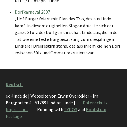
KFD „St. Joseph“ Linde.
Dorfkarneval 2007
„Hof Burger feiert mit Elan das Trio, das aus Linde
kam“. In diesem originellen Slogan drückte sich der
ganze Stolz der Dorfgemeinschaft Linde aus, die in der
Tat wie eine feste Burgbesatzung zum diesjährigen
Lindlarer Dreigestirn stand, das aus ihrem kleinen Dorf
zwischen Sülz und Ommer rekrutiert war.
Deutsch
eo-linde.de | Webseite von Erwin Overödder - Im
Berggarten 4 - 51789 Lindlar-Linde |
Datenschutz
Impressum
Running with
TYPO3
and
Bootstrap
Package
.