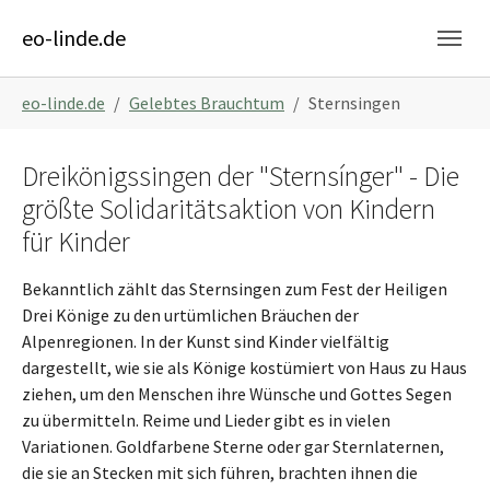
Skip to main content
Skip to page footer
eo-linde.de
You are here:
eo-linde.de
Gelebtes Brauchtum
Sternsingen
Dreikönigssingen der "Sternsínger" - Die
größte Solidaritätsaktion von Kindern
für Kinder
Bekanntlich zählt das Sternsingen zum Fest der Heiligen
Drei Könige zu den urtümlichen Bräuchen der
Alpenregionen. In der Kunst sind Kinder vielfältig
dargestellt, wie sie als Könige kostümiert von Haus zu Haus
ziehen, um den Menschen ihre Wünsche und Gottes Segen
zu übermitteln. Reime und Lieder gibt es in vielen
Variationen. Goldfarbene Sterne oder gar Sternlaternen,
die sie an Stecken mit sich führen, brachten ihnen die